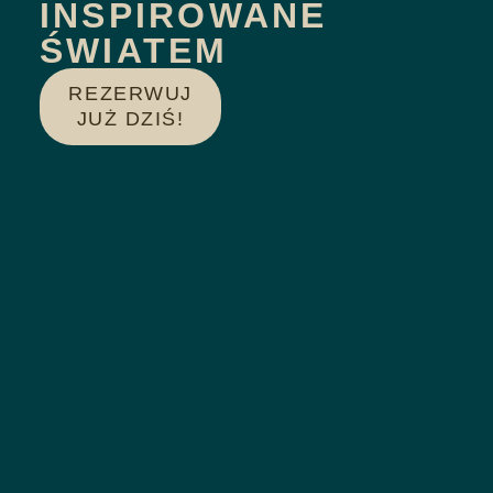
INSPIROWANE
ŚWIATEM
REZERWUJ
JUŻ DZIŚ!