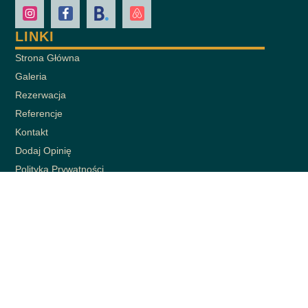
LINKI
Strona Główna
Galeria
Rezerwacja
Referencje
Kontakt
Dodaj Opinię
Polityka Prywatności
Polityka Anulowania
EN
NEWSLETTER
Bądź na bieżąco z naszymi najnowszymi wiadomościami, otrzymuj
ekskluzywne oferty i nie tylko.