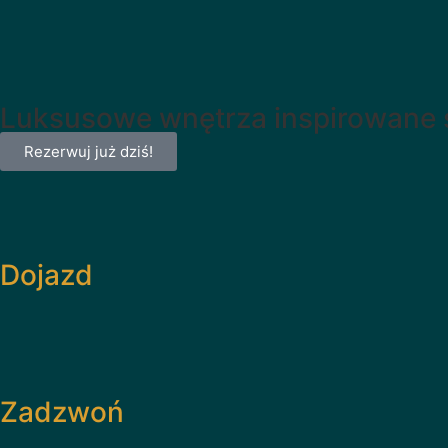
Luksusowe wnętrza inspirowane
Rezerwuj już dziś!
Dojazd
Zadzwoń