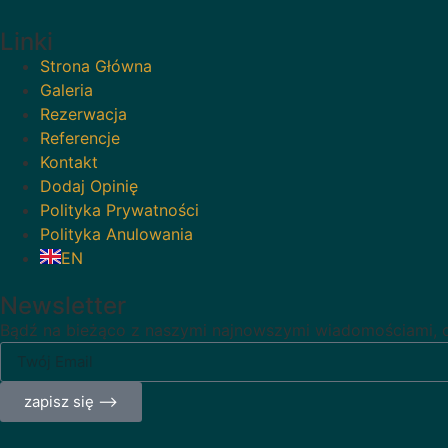
Linki
Strona Główna
Galeria
Rezerwacja
Referencje
Kontakt
Dodaj Opinię
Polityka Prywatności
Polityka Anulowania
EN
Newsletter
Bądź na bieżąco z naszymi najnowszymi wiadomościami, ot
zapisz się ⟶