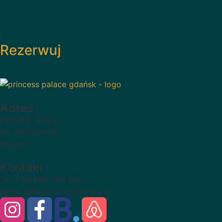
Rezerwuj
Adres
Leonida Teligi 3,
80-299 Gdańsk
Polska
Kontakt
Tel. +48 888 384 800
email: info@princesspalace.pl