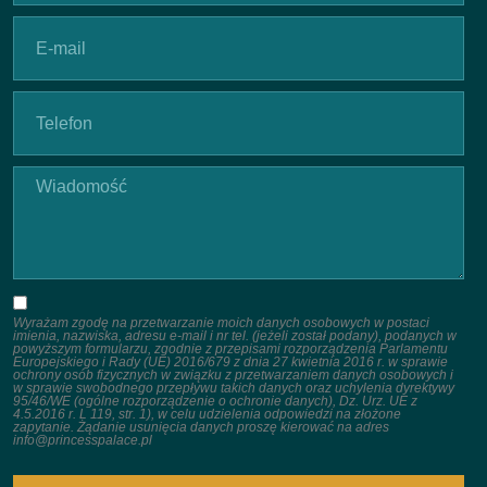
Wyrażam zgodę na przetwarzanie moich danych osobowych w postaci
imienia, nazwiska, adresu e-mail i nr tel. (jeżeli został podany), podanych w
powyższym formularzu, zgodnie z przepisami rozporządzenia Parlamentu
Europejskiego i Rady (UE) 2016/679 z dnia 27 kwietnia 2016 r. w sprawie
ochrony osób fizycznych w związku z przetwarzaniem danych osobowych i
w sprawie swobodnego przepływu takich danych oraz uchylenia dyrektywy
95/46/WE (ogólne rozporządzenie o ochronie danych), Dz. Urz. UE z
4.5.2016 r. L 119, str. 1), w celu udzielenia odpowiedzi na złożone
zapytanie. Żądanie usunięcia danych proszę kierować na adres
info@princesspalace.pl