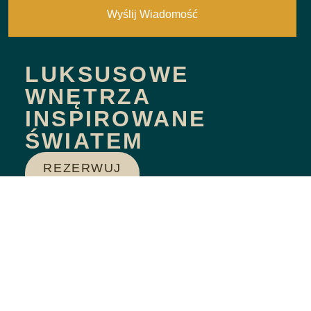
Wyślij Wiadomość
LUKSUSOWE
WNĘTRZA
INSPIROWANE
ŚWIATEM
REZERWUJ
JUŻ DZIŚ!