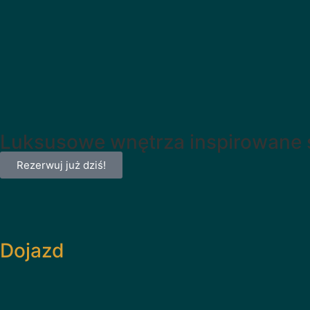
Luksusowe wnętrza inspirowane
Rezerwuj już dziś!
Dojazd