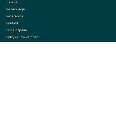
Galeria
Rezerwacja
Referencje
Kontakt
Dodaj Opinię
Polityka Prywatności
Polityka Anulowania
EN
NEWSLETTER
Bądź na bieżąco z naszymi najnowszymi wiadomościami, otrzymuj
ekskluzywne oferty i nie tylko.
ZAPISZ SIĘ ⟶
Princess Palace © All Rights Reserved 2024